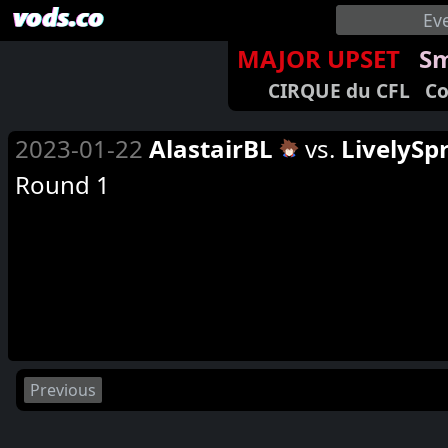
Ev
MAJOR UPSET
Sm
CIRQUE du CFL
Co
2023-01-22
AlastairBL
vs.
LivelySp
Round 1
Previous