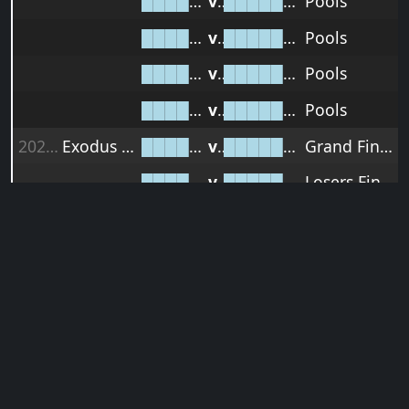
██████████
vs.
██████████
Pools
██████████
vs.
██████████
Pools
██████████
vs.
██████████
Pools
██████████
vs.
██████████
Pools
2023-01-21
Exodus 2023
██████████
vs.
██████████
Grand Finals
██████████
vs.
██████████
Losers Finals
██████████
vs.
██████████
Losers Semis
██████████
vs.
██████████
Winners Finals
██████████
vs.
██████████
Losers Quarters
██████████
vs.
██████████
Losers Quarters
██████████
vs.
██████████
Losers Top 8
██████████
vs.
██████████
Losers Top 8