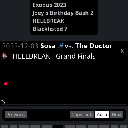
Exodus 2023
Joey's Birthday Bash 2
HELLBREAK
Blacklisted 7
2022-12-03
Sosa
vs.
The Doctor
X
-
HELLBREAK
-
Grand Finals
Previous
Copy Link
Auto
Next