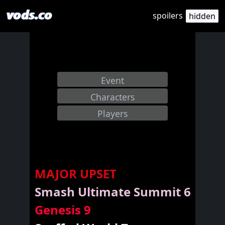
spoilers
hidden
Event
Characters
Players
MAJOR UPSET
Smash Ultimate Summit 6
Genesis 9