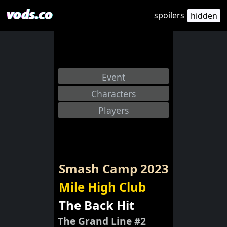
spoilers
hidden
Event
Characters
Players
Smash Camp 2023
Mile High Club
The Back Hit
The Grand Line #2