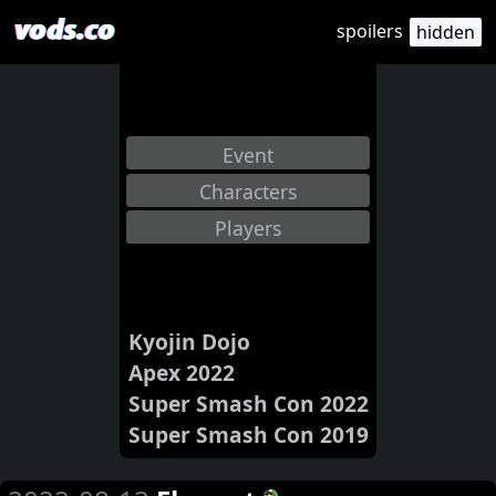
spoilers
hidden
Event
Characters
Players
Kyojin Dojo
Apex 2022
Super Smash Con 2022
Super Smash Con 2019