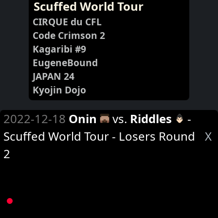
Scuffed World Tour
CIRQUE du CFL
Code Crimson 2
Kagaribi #9
EugeneBound
JAPAN 24
Kyojin Dojo
2022-12-18
Onin
vs.
Riddles
-
Scuffed World Tour
-
Losers Round
X
2