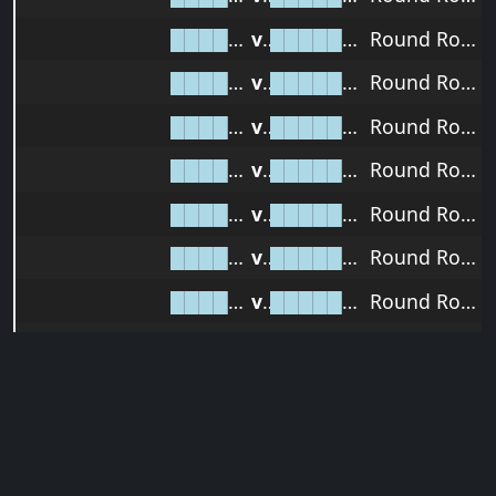
██████████
vs.
██████████
Round Robin
██████████
vs.
██████████
Round Robin
██████████
vs.
██████████
Round Robin
██████████
vs.
██████████
Round Robin
██████████
vs.
██████████
Round Robin
██████████
vs.
██████████
Round Robin
██████████
vs.
██████████
Round Robin
██████████
vs.
██████████
Round Robin
██████████
vs.
██████████
Round Robin
██████████
vs.
██████████
Round Robin
██████████
vs.
██████████
Round Robin