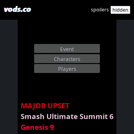
spoilers
hidden
Event
Characters
Players
MAJOR UPSET
Smash Ultimate Summit 6
Genesis 9