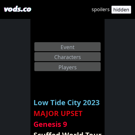
spoilers
hidden
Event
Characters
Players
Low Tide City 2023
MAJOR UPSET
Genesis 9
Scuffed World Tour