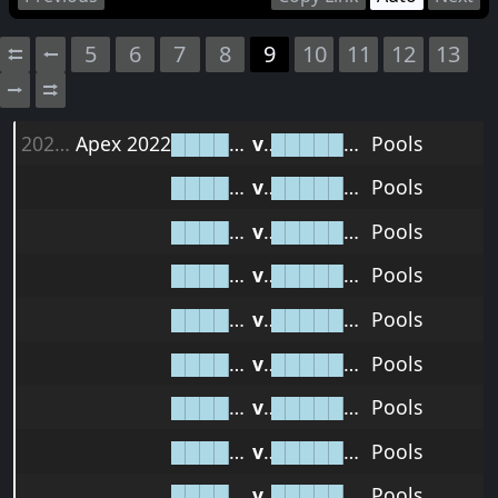
⮄
⭠
5
6
7
8
9
10
11
12
13
⭢
⮆
2022-11-20
Apex 2022
██████████
vs.
██████████
Pools
██████████
vs.
██████████
Pools
██████████
vs.
██████████
Pools
██████████
vs.
██████████
Pools
██████████
vs.
██████████
Pools
██████████
vs.
██████████
Pools
██████████
vs.
██████████
Pools
██████████
vs.
██████████
Pools
██████████
vs.
██████████
Pools