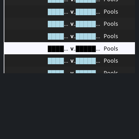
██████████
vs.
██████████
Pools
██████████
vs.
██████████
Pools
██████████
vs.
██████████
Pools
██████████
vs.
██████████
Pools
██████████
vs.
██████████
Pools
██████████
vs.
██████████
Pools
██████████
vs.
██████████
Pools
██████████
vs.
██████████
Pools
██████████
vs.
██████████
Pools
██████████
vs.
██████████
Pools
██████████
vs.
██████████
Pools