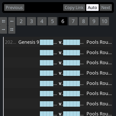
Previous
Copy Link
Auto
Next
⮄
⭠
2
3
4
5
6
7
8
9
10
⭢
⮆
2023-01-22
Genesis 9
██████████
vs.
██████████
Pools Round 2
██████████
vs.
██████████
Pools Round 2
██████████
vs.
██████████
Pools Round 2
██████████
vs.
██████████
Pools Round 2
██████████
vs.
██████████
Pools Round 2
██████████
vs.
██████████
Pools Round 2
██████████
vs.
██████████
Pools Round 2
██████████
vs.
██████████
Pools Round 2