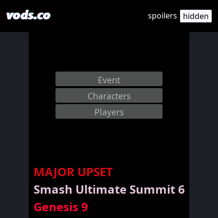
spoilers
hidden
Event
Characters
Players
MAJOR UPSET
Smash Ultimate Summit 6
Genesis 9