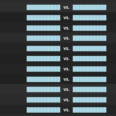
██████████
vs.
██████████
██████████
vs.
██████████
██████████
vs.
██████████
██████████
vs.
██████████
██████████
vs.
██████████
██████████
vs.
██████████
██████████
vs.
██████████
██████████
vs.
██████████
██████████
vs.
██████████
██████████
vs.
██████████
██████████
vs.
██████████