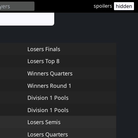
yers
spoilers
hidden
Losers Finals
Losers Top 8
Winners Quarters
Winners Round 1
Division 1 Pools
Division 1 Pools
Losers Semis
Losers Quarters