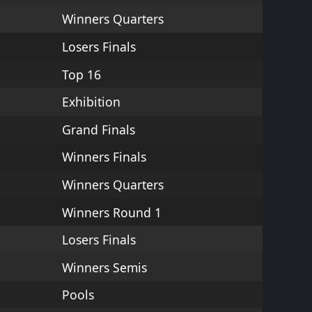
Winners Quarters
Losers Finals
Top 16
Exhibition
Grand Finals
Winners Finals
Winners Quarters
Winners Round 1
Losers Finals
Winners Semis
Pools