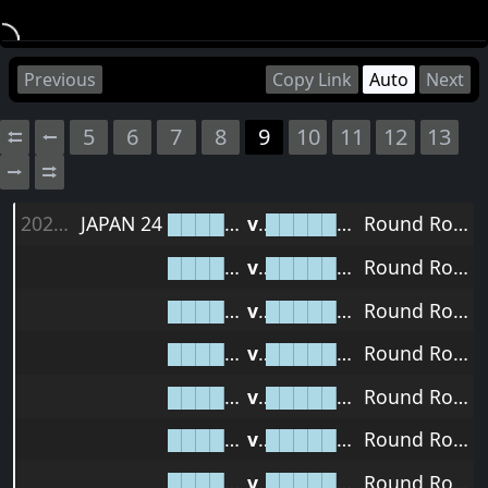
Previous
Copy Link
Auto
Next
⮄
⭠
5
6
7
8
9
10
11
12
13
⭢
⮆
2022-12-25
JAPAN 24
██████████
vs.
██████████
Round Robin
██████████
vs.
██████████
Round Robin
██████████
vs.
██████████
Round Robin
██████████
vs.
██████████
Round Robin
██████████
vs.
██████████
Round Robin
██████████
vs.
██████████
Round Robin
██████████
vs.
██████████
Round Robin