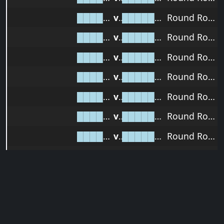
██████████
vs.
██████████
Round Robin
██████████
vs.
██████████
Round Robin
██████████
vs.
██████████
Round Robin
██████████
vs.
██████████
Round Robin
██████████
vs.
██████████
Round Robin
██████████
vs.
██████████
Round Robin
██████████
vs.
██████████
Round Robin
██████████
vs.
██████████
Round Robin
██████████
vs.
██████████
Round Robin
██████████
vs.
██████████
Round Robin
██████████
vs.
██████████
Round Robin