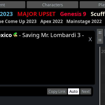
ent
Characters
Pla
 2023
MAJOR UPSET
Genesis 9
Scuf
he Come Up 2023
Apex 2022
Mainstage 2022
⮄
exico
-
Saving Mr. Lombardi 3
-
X
⮆
Copy Link
Auto
Next