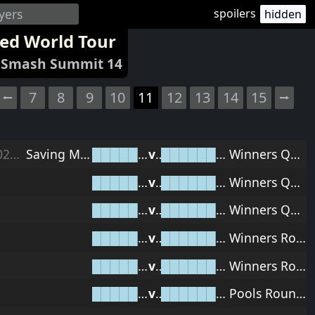
yers
spoilers
hidden
fed World Tour
Smash Summit 14
⭠
7
8
9
10
11
12
13
14
15
⭢
2022-11-12
Saving Mr. Lombardi 3
██████████
vs.
██████████
Winners Quarters
██████████
vs.
██████████
Winners Quarters
██████████
vs.
██████████
Winners Quarters
██████████
vs.
██████████
Winners Round 1
██████████
vs.
██████████
Winners Round 1
██████████
vs.
██████████
Pools Round 2