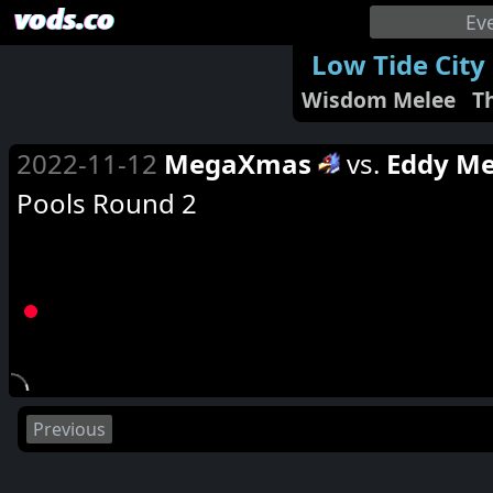
Ev
Low Tide City
Wisdom Melee
T
2022-11-12
MegaXmas
vs.
Eddy M
Pools Round 2
Previous